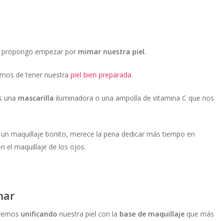
os propongo empezar por
mimar nuestra piel
.
bemos de tener nuestra
piel bien preparada
.
os una
mascarilla
iluminadora o una ampolla de vitamina C que nos
e un maquillaje bonito, merece la pena dedicar más tiempo en
n el maquillaje de los ojos.
nar
aremos
unificando
nuestra piel con la
base de maquillaje
que más