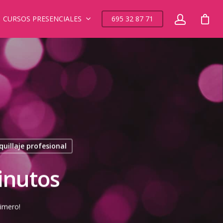
CURSOS PRESENCIALES
695 32 87 71
uillaje profesional
inutos
rimero!