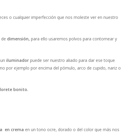
eces o cualquier imperfección que nos moleste ver en nuestro
o de
dimensión,
para ello usaremos polvos para contornear y
e un
iluminador
puede ser nuestro aliado para dar ese toque
omo por ejemplo por encima del pómulo, arco de cupido, nariz o
lorete bonito.
a en crema
en un tono ocre, dorado o del color que más nos