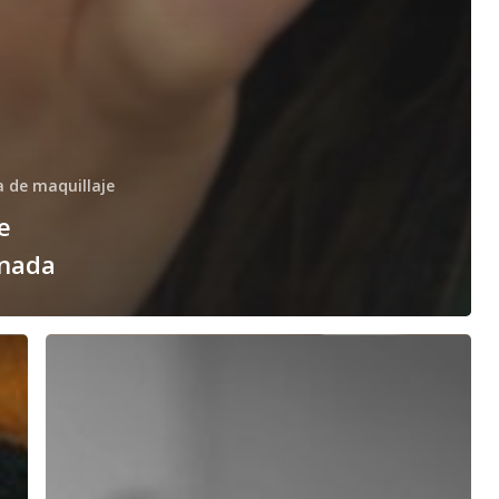
a de maquillaje
e
anada