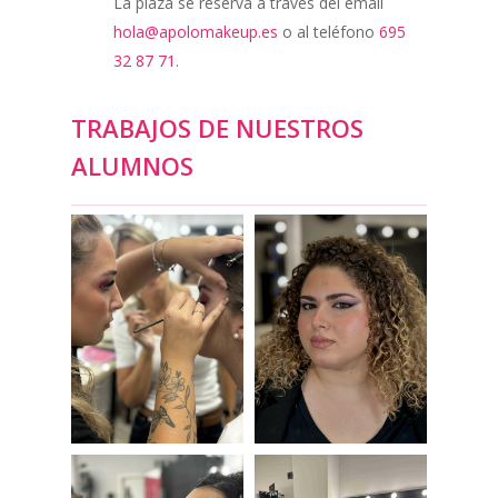
La plaza se reserva a través del email
hola@apolomakeup.es
o al teléfono
695
32 87 71
.
TRABAJOS DE NUESTROS
ALUMNOS