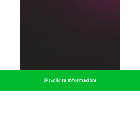
¡Solicita Información!
automaquillaje
blog
PREGUNTAS