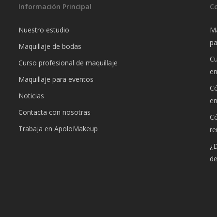
Información Principal
C
Nuestro estudio
Ma
pa
Maquillaje de bodas
Cu
Curso profesional de maquillaje
e
Maquillaje para eventos
Có
Noticias
e
Contacta con nosotras
Có
Trabaja en ApoloMakeup
re
¿D
de