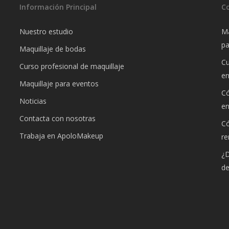
Información Principal
C
Nuestro estudio
Ma
pa
Maquillaje de bodas
Cu
Curso profesional de maquillaje
e
Maquillaje para eventos
Có
Noticias
e
Contacta con nosotras
Có
Trabaja en ApoloMakeup
re
¿D
de