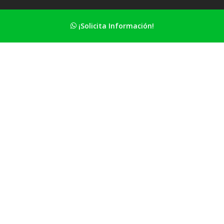
Calle Fuente nueva 3 - 18001 Granada
¡Solicita Información!
695 32 87 71
hola@apolomakeup.es
Información Principal
Nuestro estudio
Maquillaje de bodas
Curso profesional de maquillaje
Maquillaje para eventos