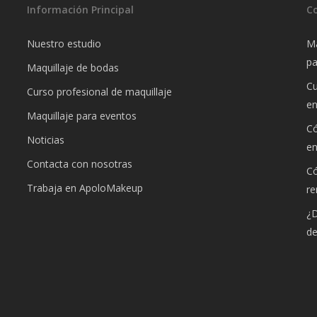
Información Principal
C
Nuestro estudio
Ma
pa
Maquillaje de bodas
Cu
Curso profesional de maquillaje
e
Maquillaje para eventos
Có
Noticias
e
Contacta con nosotras
Có
Trabaja en ApoloMakeup
re
¿D
de