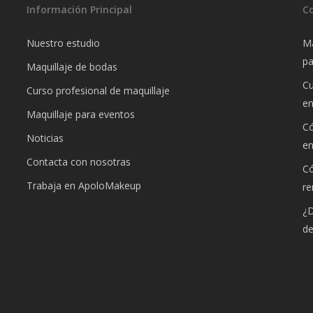
Información Principal
C
Nuestro estudio
Ma
pa
Maquillaje de bodas
Cu
Curso profesional de maquillaje
e
Maquillaje para eventos
Có
Noticias
e
Contacta con nosotras
Có
Trabaja en ApoloMakeup
re
¿D
de