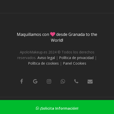
Maquillamos con
desde Granada to the
World!
ApoloMakeup.es 2024 © Todos los derechos
reservados.
Aviso legal
|
Política de privacidad
|
Política de cookies
|
Panel Cookies
DafneStudio.es Diseño web en Granada
¡Solicita Información!