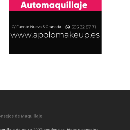
onsejos de Maquillaje
quillaje de novia 2027: tendencias, ideas y consejos