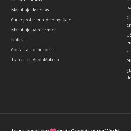
pa
Maquillaje de bodas
Cu
Curso profesional de maquillaje
e
Maquillaje para eventos
Có
Noticias
e
Contacta con nosotras
Có
Trabaja en ApoloMakeup
re
¿D
de