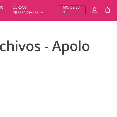
NO
CURSOS
695 32 87
PRESENCIALES
71
chivos - Apolo