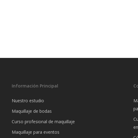
novia
servicio de maquillaje y peinado para novias
 en
Información Principal
C
Nuestro estudio
Ma
pa
Maquillaje de bodas
Cu
Curso profesional de maquillaje
e
Maquillaje para eventos
Có