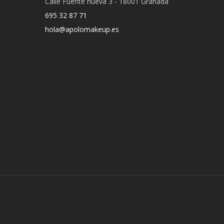
Calle Fuente nueva 3 - 18001 Granada
695 32 87 71
hola@apolomakeup.es