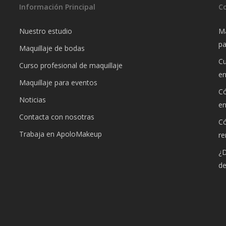
Información Principal
C
Nuestro estudio
Ma
pa
Maquillaje de bodas
Cu
Curso profesional de maquillaje
e
Maquillaje para eventos
Có
Noticias
e
Contacta con nosotras
Có
Trabaja en ApoloMakeup
re
¿D
de