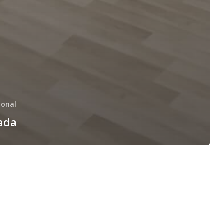
ional
nada