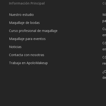
Información Principal
C
Nuestro estudio
Ma
pa
Maquillaje de bodas
Cu
Curso profesional de maquillaje
e
Maquillaje para eventos
Có
Noticias
e
Contacta con nosotras
Có
Trabaja en ApoloMakeup
re
¿D
de