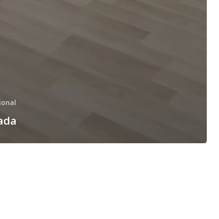
ional
nada