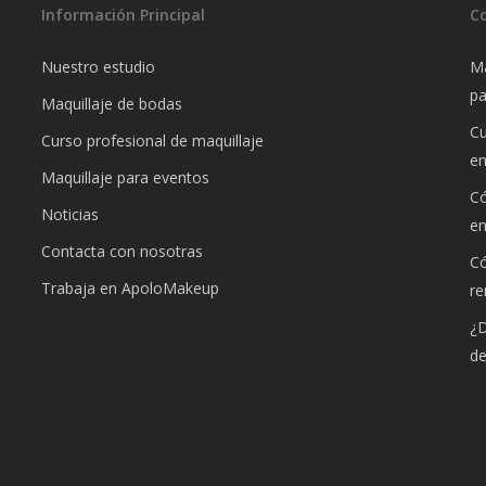
Información Principal
C
Nuestro estudio
Ma
pa
Maquillaje de bodas
Cu
Curso profesional de maquillaje
e
Maquillaje para eventos
Có
Noticias
e
Contacta con nosotras
Có
Trabaja en ApoloMakeup
re
¿D
de