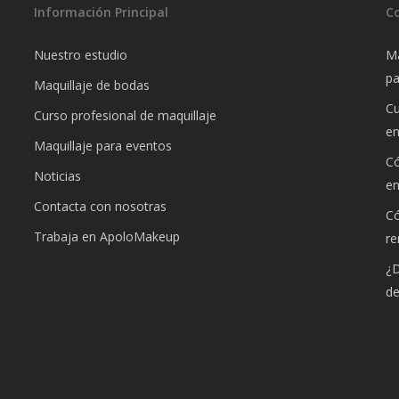
Información Principal
C
Nuestro estudio
Ma
pa
Maquillaje de bodas
Cu
Curso profesional de maquillaje
e
Maquillaje para eventos
Có
Noticias
e
Contacta con nosotras
Có
Trabaja en ApoloMakeup
re
¿D
de