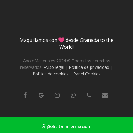
Maquillamos con
desde Granada to the
World!
ApoloMakeup.es 2024 © Todos los derechos
reservados.
Aviso legal
|
Política de privacidad
|
Política de cookies
|
Panel Cookies
DafneStudio.es Diseño web en Granada
¡Solicita Información!