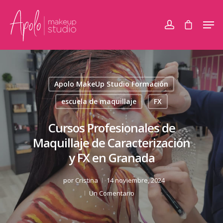
Apolo MakeUp Studio Formación
escuela de maquillaje
FX
Cursos Profesionales de
Maquillaje de Caracterización
y FX en Granada
por
Cristina
14 noviembre, 2024
Un Comentario