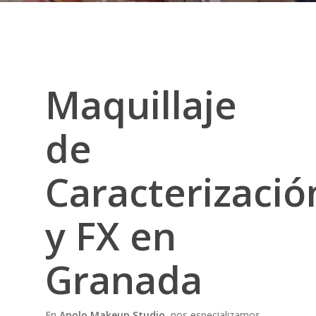
Maquillaje
de
Caracterizació
y FX en
Granada
En
Apolo Makeup Studio
, nos especializamos