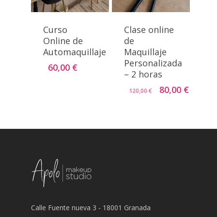
Curso
Clase online
Online de
de
Automaquillaje
Maquillaje
Personalizada
60,00
€
– 2 horas
El
El
80,00
€
120,00
€
precio
precio
original
actual
era:
es:
120,00 €.
80,00 €
Calle Fuente nueva 3 - 18001 Granada